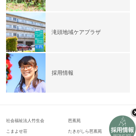
滝頭地域ケアプラザ
採用情報
社会福祉法人竹生会
芭蕉苑
こまよせ荘
たきがしら芭蕉苑