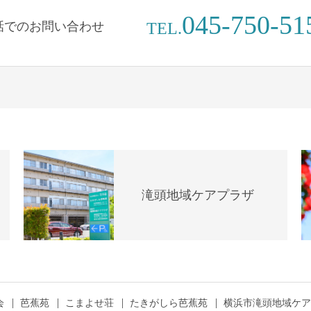
045-750-51
話でのお問い合わせ
TEL.
滝頭地域ケアプラザ
会
芭蕉苑
こまよせ荘
たきがしら芭蕉苑
横浜市滝頭地域ケア