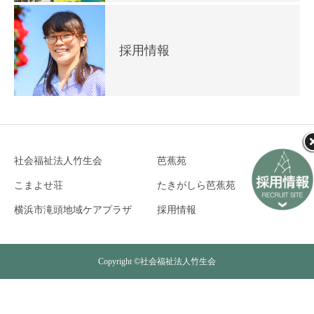
採用情報
社会福祉法人竹生会
芭蕉苑
こまよせ荘
たきがしら芭蕉苑
横浜市滝頭地域ケアプラザ
採用情報
Copyright ©社会福祉法人竹生会