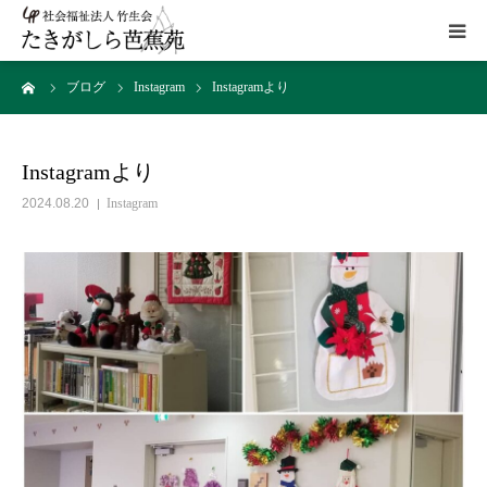
ーム
ブログ
Instagram
Instagramより
HOME
施設概要
Instagramより
2024.08.20
Instagram
サービス
こだわり
ギャラリー
アクセス