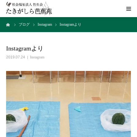
ーム
ブログ
Instagram
Instagramより
HOME
施設概要
Instagramより
2019.07.24
Instagram
サービス
こだわり
ギャラリー
アクセス