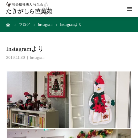
ーム
ブログ
Instagram
Instagramより
HOME
施設概要
Instagramより
2019.11.30
Instagram
サービス
こだわり
ギャラリー
アクセス