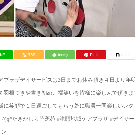
INE
RSS
feedly
Pin it
note
アプラザデイサービスは3日までお休み頂き４日より年
て羽根つきや書き初め、福笑いを皆様に楽しんで頂きま
様に笑顔で１日過ごしてもらう為に職員一同楽しいレク
^)q#たきがしら芭蕉苑 #滝頭地域ケアプラザ #デイサ
ョン