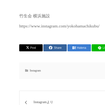
竹生会 横浜施設
https://www.instagram.com/yokohamachikubu/
Post
Share
Hatena
L
Instagram
Instagramより