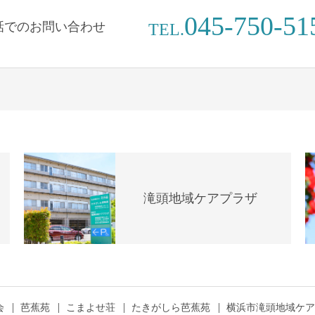
045-750-51
話でのお問い合わせ
TEL.
滝頭地域ケアプラザ
会
芭蕉苑
こまよせ荘
たきがしら芭蕉苑
横浜市滝頭地域ケア