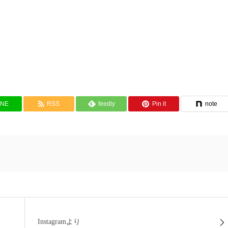
INE
RSS
feedly
Pin it
note
Instagramより