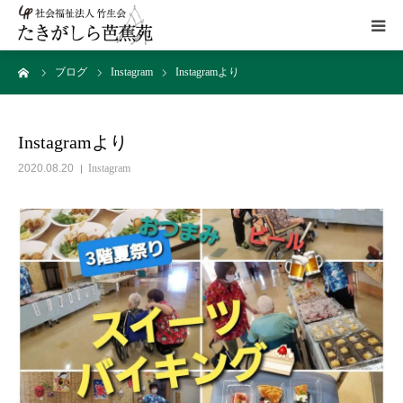
ーム
ブログ
Instagram
Instagramより
HOME
施設概要
Instagramより
2020.08.20
Instagram
サービス
こだわり
ギャラリー
アクセス