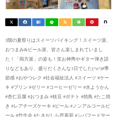
お問い合わせ
3階の夏祭りはスイーツバイキング！スイーツ派、
おつまみ&ビール派、皆さん楽しまれていまし
た！「両方派」の姿も！笑お神輿やギター弾き語
りなどもあり、盛りだくさんな1日でした(^o^)#季
節感 #おやつレク #社会福祉法人 #スイーツ #ケー
キ #プリン #ゼリー #コーヒーゼリー #水ようかん
#杏仁豆腐 #おつまみ #枝豆 #ポテト #焼鳥 #たこ焼
き #レアチーズケーキ #ビール #ノンアルコールビ
ール #竹生会 #たきがしら芭蕉苑 #シバフードサー