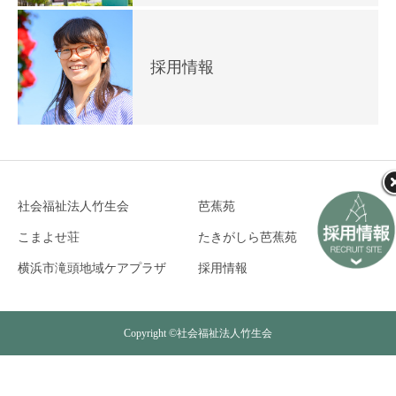
採用情報
社会福祉法人竹生会
芭蕉苑
こまよせ荘
たきがしら芭蕉苑
横浜市滝頭地域ケアプラザ
採用情報
Copyright ©社会福祉法人竹生会