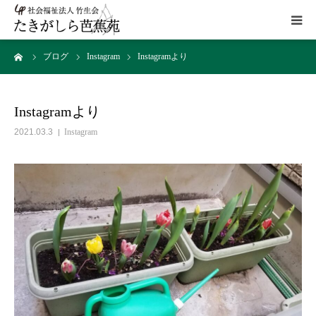
ーム
ブログ
Instagram
Instagramより
HOME
施設概要
Instagramより
2021.03.3
Instagram
サービス
こだわり
ギャラリー
アクセス