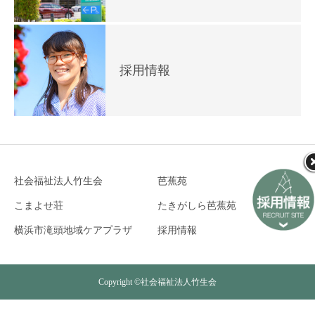
採用情報
社会福祉法人竹生会
芭蕉苑
こまよせ荘
たきがしら芭蕉苑
横浜市滝頭地域ケアプラザ
採用情報
Copyright ©社会福祉法人竹生会