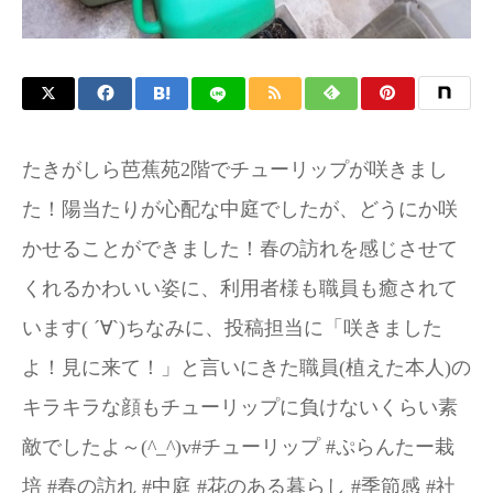
お問い合わせ
たきがしら芭蕉苑2階でチューリップが咲きまし
た！陽当たりが心配な中庭でしたが、どうにか咲
かせることができました！春の訪れを感じさせて
くれるかわいい姿に、利用者様も職員も癒されて
います( ´∀`)ちなみに、投稿担当に「咲きました
よ！見に来て！」と言いにきた職員(植えた本人)の
キラキラな顔もチューリップに負けないくらい素
敵でしたよ～(^_^)v#チューリップ #ぷらんたー栽
培 #春の訪れ #中庭 #花のある暮らし #季節感 #社