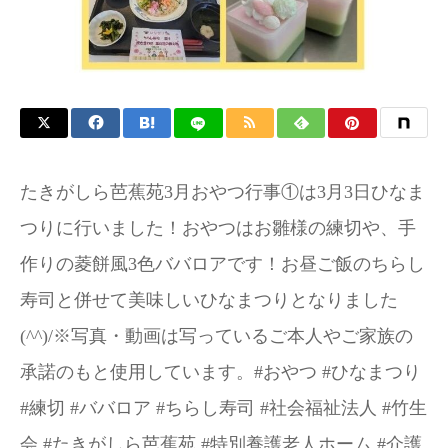
お問い合わせ
たきがしら芭蕉苑3月おやつ行事①は3月3日ひなま
つりに行いました！おやつはお雛様の練切や、手
作りの菱餅風3色ババロアです！お昼ご飯のちらし
寿司と併せて美味しいひなまつりとなりました
(^^)/※写真・動画は写っているご本人やご家族の
承諾のもと使用しています。#おやつ #ひなまつり
#練切 #ババロア #ちらし寿司 #社会福祉法人 #竹生
会 #たきがしら芭蕉苑 #特別養護老人ホーム #介護