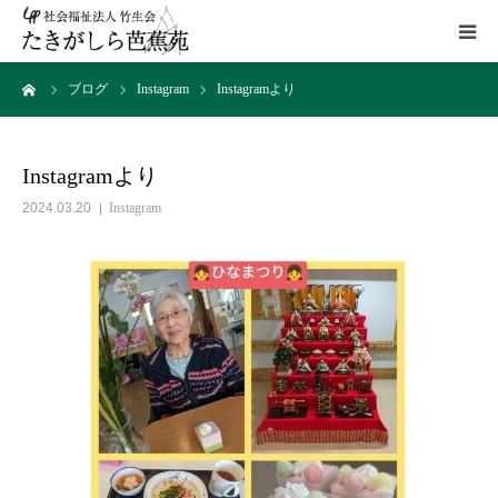
ーム
ブログ
Instagram
Instagramより
HOME
施設概要
Instagramより
2024.03.20
Instagram
サービス
こだわり
ギャラリー
アクセス