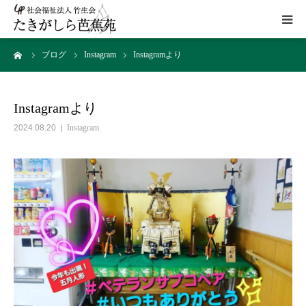
ーム
ブログ
Instagram
Instagramより
HOME
施設概要
Instagramより
2024.08.20
Instagram
サービス
こだわり
ギャラリー
アクセス