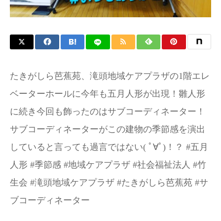
お問い合わせ
たきがしら芭蕉苑、滝頭地域ケアプラザの1階エレ
ベーターホールに今年も五月人形が出現！雛人形
に続き今回も飾ったのはサブコーディネーター！
サブコーディネーターがこの建物の季節感を演出
していると言っても過言ではない( ﾟ∀ﾟ)！？ #五月
人形 #季節感 #地域ケアプラザ #社会福祉法人 #竹
生会 #滝頭地域ケアプラザ #たきがしら芭蕉苑 #サ
ブコーディネーター