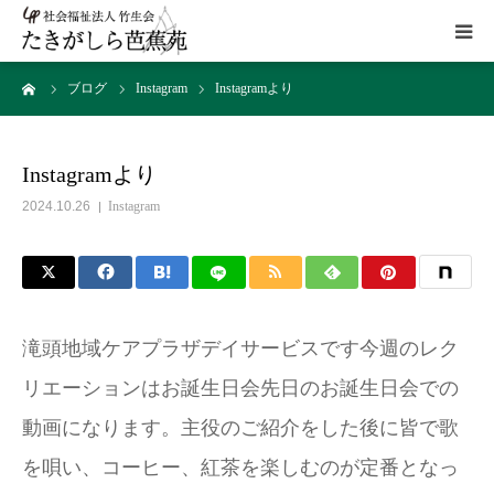
ーム
ブログ
Instagram
Instagramより
HOME
施設概要
Instagramより
2024.10.26
Instagram
サービス
こだわり
滝頭地域ケアプラザデイサービスです️今週のレク
ギャラリー
リエーションはお誕生日会先日のお誕生日会での
動画になります。主役のご紹介をした後に皆で歌
アクセス
を唄い、コーヒー、紅茶を楽しむのが定番となっ