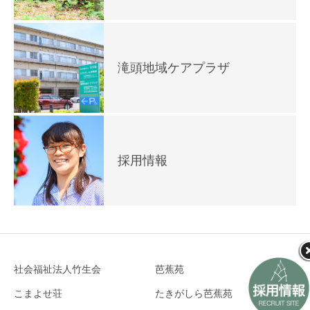
滝頭地域ケアプラザ
採用情報
社会福祉法人竹生会
芭蕉苑
こまよせ荘
たきがしら芭蕉苑