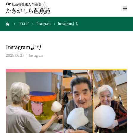
ーム
ブログ
Instagram
Instagramより
HOME
施設概要
Instagramより
2025.06.27
Instagram
サービス
こだわり
ギャラリー
アクセス