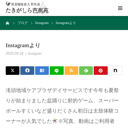
ーム
ブログ
Instagram
Instagramより
HOME
施設概要
Instagramより
2025.08.18
Instagram
サービス
こだわり
滝頭地域ケアプラザデイサービスです今年も夏祭
ギャラリー
りが始まりました
盆踊りに射的ゲーム、スーパー
ボールすくいなど盛りだくさん初日は太鼓体験コ
アクセス
ーナーが人気でした
※写真、動画はご利用者