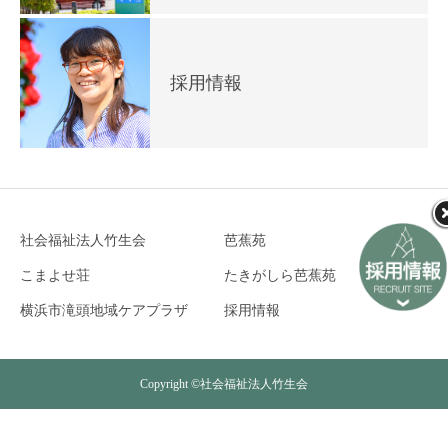
採用情報
社会福祉法人竹生会
芭蕉苑
こまよせ荘
たきがしら芭蕉苑
横浜市滝頭地域ケアプラザ
採用情報
Copyright ©社会福祉法人竹生会