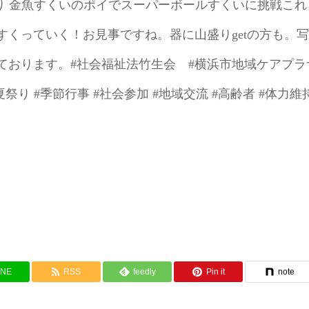
り️ 金魚すくいのポイでスーパーボールすくいに挑戦これ
くっていく！お見事ですね。器に山盛りgetの方も。写
ております。#社会福祉法竹生会 #横浜市地域ケアプラ
り #季節行事 #社会参加 #地域交流 #高齢者 #体力維
INE
RSS
feedly
Pin it
note