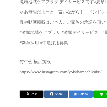
滝頭地域ケアプラザ デイサービスです♪夏祭
ゃあ無理だよーと、言いながらも、ドンドンす
真や動画掲載はご本人、ご家族の承諾を頂い
#滝頭地域ケアプラザ #滝頭デイサービス #夏祭
#新卒採用 #中途採用募集
竹生会 横浜施設
https://www.instagram.com/yokohamachikubu/
Post
Share
Hatena
L