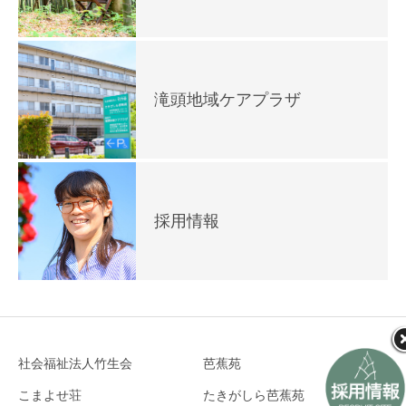
滝頭地域ケアプラザ
採用情報
社会福祉法人竹生会
芭蕉苑
こまよせ荘
たきがしら芭蕉苑