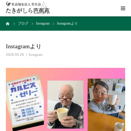
ーム
ブログ
Instagram
Instagramより
HOME
施設概要
Instagramより
2026.05.26
Instagram
サービス
こだわり
ギャラリー
アクセス