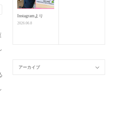
Instagramより
2026.06.8
菓
し
アーカイブ
る
し