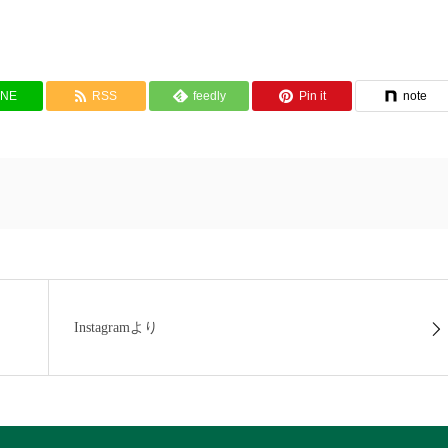
INE
RSS
feedly
Pin it
note
Instagramより