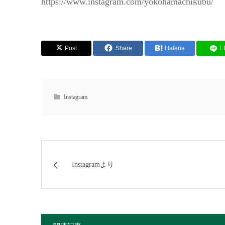
https://www.instagram.com/yokohamachikubu/
Post
Share
Hatena
L
Instagram
Instagramより