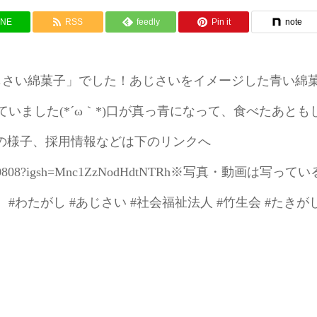
INE
RSS
feedly
Pin it
note
じさい綿菓子」でした！あじさいをイメージした青い綿
た(⁠*⁠´⁠ω⁠｀⁠*⁠)口が真っ青になって、食べたあとも
る職員の様子、採用情報などは下のリンクへ
taki.saka0808?igsh=Mnc1ZzNodHdtNTRh※写真・動画は写ってい
わたがし #あじさい #社会福祉法人 #竹生会 #たきが