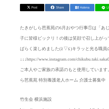
Post
Share
Hatena
L
たきがしら芭蕉苑の6月おやつ行事①は「あ
子に皆様ビックリ！の後は笑顔で召し上がっていまし
ばらく楽しめました(⁠≧⁠▽⁠≦⁠)キラッと光
↓↓↓https://www.instagram.com/chikubu.
ご本人やご家族の承諾のもと使用しています。#
ら芭蕉苑 特別養護老人ホーム 介護士募集中
竹生会 横浜施設