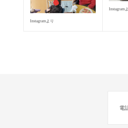
Instagra
Instagramより
電